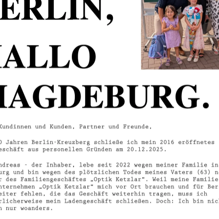
SHARE THIS
Tweet
Like
Pin
Post
Pl