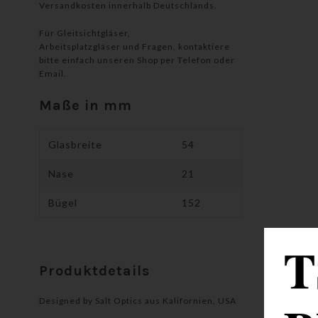
Versandkosten innerhalb Deutschlands.
Für Gleitsichtgläser,
Arbeitsplatzgläser und Fragen, kontaktiere
bitte einfach unseren Shop per Telefon oder
Email.
Maße in mm
Glasbreite
54
Nase
21
Bügel
152
Produktdetails
Designed by
Salt Optics aus Kalifornien, USA