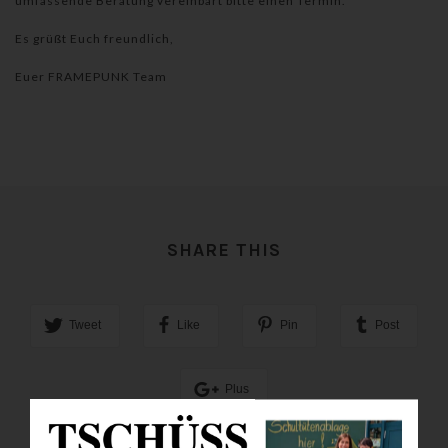
umfassende Beratung vereinbart bitte einen Termin.
Es grüßt Euch freundlich,
Euer FRAMEPUNK Team
SHARE THIS
Tweet
Like
Pin
Post
Plus