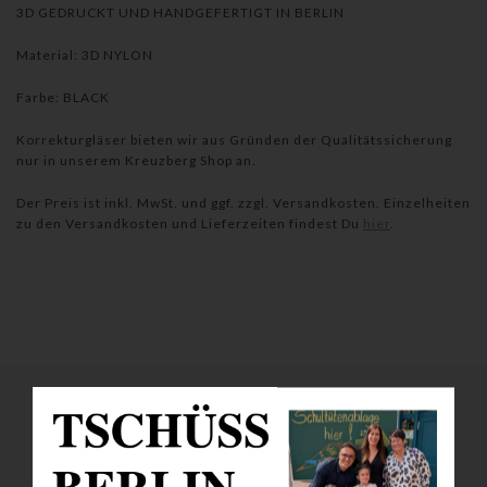
3D GEDRUCKT UND HANDGEFERTIGT IN BERLIN
Material: 3D NYLON
Farbe: BLACK
Korrekturgläser bieten wir aus Gründen der Qualitätssicherung
nur in unserem Kreuzberg Shop an.
Der Preis ist inkl. MwSt. und ggf. zzgl. Versandkosten. Einzelheiten
zu den Versandkosten und Lieferzeiten findest Du
hier
.
SHARE THIS