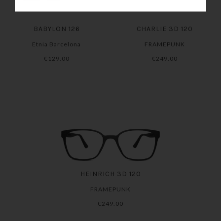
BABYLON 126
CHARLIE 3D 120
Etnia Barcelona
FRAMEPUNK
€129.00
€249.00
HEINRICH 3D 120
FRAMEPUNK
€249.00